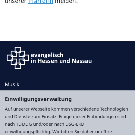
unserer
Pfarrerin
melden.
Musik
Taufe, Trauung, Bestattung
Einwilligungsverwaltung
Kontakt
Auf unserer Webseite kommen verschiedene Technologien
Spenden
und Dienste zum Einsatz. Einige dieser Einbindungen sind
nach TDDDG und/oder nach DSG-EKD
Impressum
Datenschutz
Cookie-Einstellungen
einwilligungspflichtig. Wir bitten Sie daher um Ihre