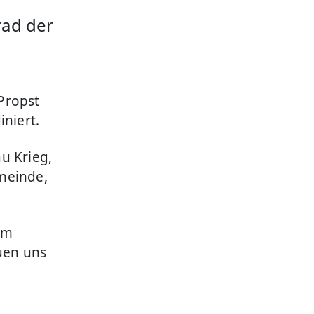
rad der
Propst
iniert.
u Krieg,
meinde,
im
uen uns